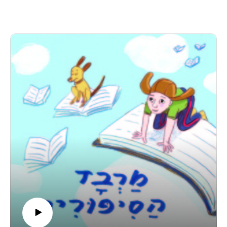
ספגטי בעצמו! סבתא נונה מבקשת ממנו לשמור על הסוד ולא לגעת
בסיר, אך הפיתוי גדול מדי. כדי להרשים את חבריו, אנטוניו מפעיל
את הסיר הקסום – ומגלה שהוא לא יודע איך לעצור אותו! האם
סבתא נונה תגיע בזמן כדי להציל את תושבי העיירה?
אגדה איטלקית קסומה, מצחיקה וטעימה במיוחד!
יוצרת ראשית, כתיבה ובימוי: יערה רשף נהור
מוזיקה מקורית, לחנים וניהול מוזיקלי: טל בלכרוביץ'
בהשתתפות: יערה רשף נהור, ניר רון, דן קיזלר, שירן הוברמן.
ילדים: שקד נהור, נגה אבידן, אילון אבידן.
תודה מיוחדת לגלעד אבידן
מוזמנים לפגוש אותנו פנים מול פנים בפודקאסט לייב ב 18.7
בפסטיבל סוזן דלל, קישור לכרטיסים-
כרטיסים למופע פודקאסט לייב בסוזן דלל
קבוצת וואטסאפ שקטה לעוד תכנים, סיפורים, וסודות מאחורי
הקלעים-
לקבוצת הוואטספ השקטה של מרבד הסיפורים