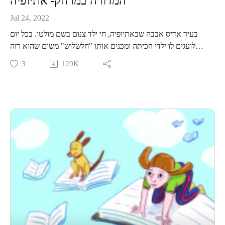
המדורה במרחק- אתיופיה
Jul 24, 2022
בעיר אדיס אבבה שבאתיופיה, חי ילד צנום בשם מולטו. בכל יום
לועגים לו ילדי הכיתה ומכנים אותו "חלשלוש" משום שהוא רזה
וקטן. יום אחד מתערב מולטו עם חבריו לכיתה שהוא יכול לעמוד
3
129K
לילה שלם בבגדים קצרים על פסגת הר אנטוטו. להפתעת כולם
מולטו מצליח להתגבר על הקור העז ומחזיק מעמד לילה שלם על
ההר. כשנשאל כיצד לא קפא מקור, מספר מולטו שהביט כל הלילה
במדורה שבערה במרחק ודמיין את חום האש. הוא מוכיח לכולם
שהוא לא "חלשלוש" בכלל, ושכוח המחשבה חזק יותר מכל דבר
אחר. אגדה אתיופית חכמה על תודעה ודרך חשיבה.
מוזמנים לפגוש אותנו פנים מול פנים בפודקאסט לייב במרכז ענב
בתל אביב, קישור לכרטיסים-
https://www.goshow.co.il/pages/minisite/596
קבוצת וואטסאפ שקטה לעוד תכנים, סיפורים, וסודות מאחורי
הקלעים-