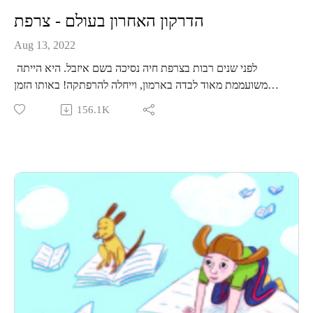
הדרקון האחרון בעולם - צרפת
Aug 13, 2022
לפני שנים רבות בצרפת חיה נסיכה בשם איזבל. היא הייתה
משועממת מאוד לבדה בארמון, וייחלה להרפתקה! באותו הזמן
בדיוק, בטירה נטושה בהרים, דרקון זקן בן 200 שנה, החליט לחטוף
156.1K
נסיכה בפעם האחרונה. הדרקון התעופף אל חצר הארמון ופגש
בנסיכה. אך אבוי, הוא שכח כיצד חוטפים נסיכה?! איזבל
המאושרת שסוף סוף קורה משהו מעניין בארמון, הדריכה אותו
כיצד חוטפים נסיכה. ואם אתם חושבים שהדרקון היה אכזר ונורא,
ואביר על סוס לבן הציל את הנסיכה... אז לא באגדה הזאת. אגדה
מצחיקה ומפתיעה על חברות נפלאה.
מוזמנים לפגוש אותנו פנים מול פנים בפודקאסט לייב במרכז ענב
בתל אביב, קישור לכרטיסים-
https://www.goshow.co.il/pages/minisite/596
קבוצת וואטסאפ שקטה לעוד תכנים, סיפורים, וסודות מאחורי