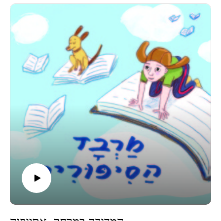
לארמונו הזקן עם חליל העץ הישן שלו. אנטון מחלל בחליל ובין רגע
מצב רוחו משתפר פלאים. הוא מבקש מהזקן לקבל את החליל שלו
בחזרה, אך לשם כך עליו לוותר על על כל העושר והזהב שחליל
הפלא העניק לו
מוזמנים לפגוש אותנו פנים מול פנים בפודקאסט לייב במרכז ענב
בתל אביב, קישור לכרטיסים-
https://www.goshow.co.il/pages/minisite/596
קבוצת וואטסאפ שקטה לעוד תכנים, סיפורים, וסודות מאחורי
הקלעים-
https://chat.whatsapp.com/KjBmA8KGvjAJmS6sxakdpX