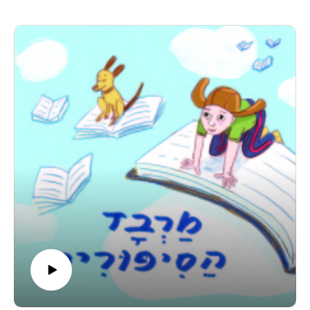
לאה האומללה פנתה לרב לעצה, וזה החליט ללמד את רחל
הרכלנית שיעור חשוב שהיא לא תשכח לעולם.
אגדה חסידית חכמה על כוחן של מילים.
מוזמנים לפגוש אותנו פנים מול פנים בפודקאסט לייב במרכז ענב
בתל אביב, קישור לכרטיסים-
https://www.goshow.co.il/pages/minisite/596
קבוצת וואטסאפ שקטה לעוד תכנים, סיפורים, וסודות מאחורי
הקלעים-
https://chat.whatsapp.com/KjBmA8KGvjAJmS6sxakdpX