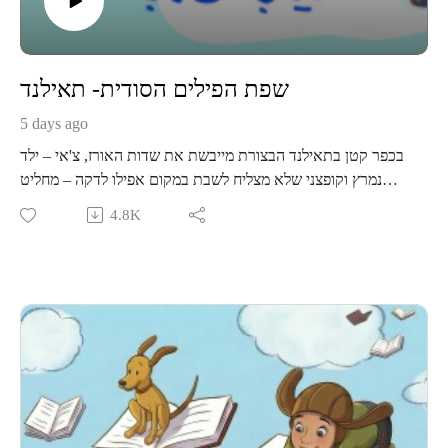
שפת הפילים הסודית- תאילנד
5 days ago
בכפר קטן בתאילנד הבצורת מייבשת את שדות האורז, צ'אי – ילד
נמרץ וקופצני שלא מצליח לשבת במקום אפילו לדקה – מחליט
להציל את הכפר ולצאת למשימה בלתי אפשרית: למצוא את הפיל
4.8K
הלבן והאגדי. אומרים שהפיל הלבן הוא היחיד שיכול להביא את
גשם הברכה, אבל הוא מתגלה אך ורק למי שמבין את "שפת
הפילים הסודית".
האם צ'אי יצליח לפלס את דרכו בתוך הג'ונגל הסבוך? מה יש לקוף
זקן, לתוכית עצבנית ולסנאי חששן ללמד אותו על החיים? ומהי
בעצם אותה שפה סודית שרק מעטים מכירים?
אגדה קסומה על נחישות, אהבה והקשבה לפעימות הלב.
בהשתתפות: יערה רשף נהור, ניר רון, דן קיזלר, שירן הוברמן.
ילדה: שקד נהור
מוזמנים לפגוש אותנו פנים מול פנים בפודקאסט לייב במרכז ענב