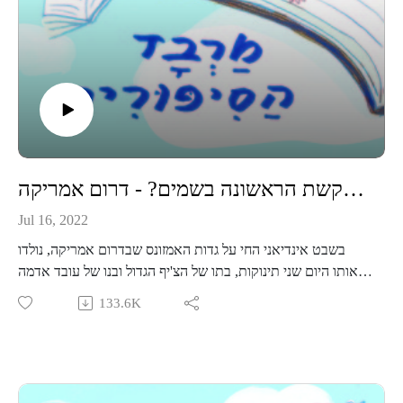
https://chat.whatsapp.com/KjBmA8KGvjAJmS6sxakdpX
איך נוצרה הקשת הראשונה בשמים? - דרום אמריקה
Jul 16, 2022
בשבט אינדיאני החי על גדות האמזונס שבדרום אמריקה, נולדו
באותו היום שני תינוקות, בתו של הצ'יף הגדול ובנו של עובד אדמה
פשוט. שני הילדים שנקראו "נוצה לבנה" ו"דב צוחק" גדלו יחד
133.6K
והפכו לחברים טובים, בלתי נפרדים. אבל יום אחד הגיע שעתה של
"נוצה לבנה" להתחתן עם לוחם משבט אחר ולעזוב את הכפר.
"נוצה לבנה" ו"דוב צוחק" ביקשו את עזרת הרוחות שכן לא רצו
להיפרד. הגשם והשמש יצרו קשת יפה וצבעונית בשמים סימן
לאהבתם של השניים. מאז לא נפרדו "נוצה לבנה" ו"דוב צוחק",