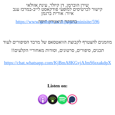
שירן הוברמן, דן קיזלר, עינת אזולאי
קישור לכרטיסים למופעי פודקאסט לייב-במרכז ענב
איור: אורית ברגמן
בהפקת תיאטרון חיפה
https://www.goshow.co.il/pages/minisite/596
מוזמנים להצטרף לקבוצת הוואטסאפ של מרבד הסיפורים לעוד
תכנים, סיפורים, סרטונים, וסודות מאחוריי הקלעים!!
https://chat.whatsapp.com/KjBmA8KGvjAJmS6sxakdpX
Listen on: