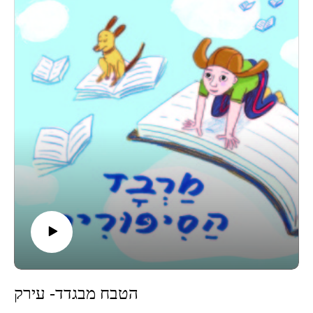
ולבני האדם ניתנה מתנה המסמלת את האהבה. אגדה אינדיאנית
עתיקה על חברות אמיצה ותופעות הטבע.
מוזמנים לפגוש אותנו פנים מול פנים בפודקאסט לייב במרכז ענב
בתל אביב, קישור לכרטיסים-
https://www.goshow.co.il/pages/minisite/596
קבוצת וואטסאפ שקטה לעוד תכנים, סיפורים, וסודות מאחורי
הקלעים-
https://chat.whatsapp.com/KjBmA8KGvjAJmS6sxakdpX
הטבח מבגדד- עירק