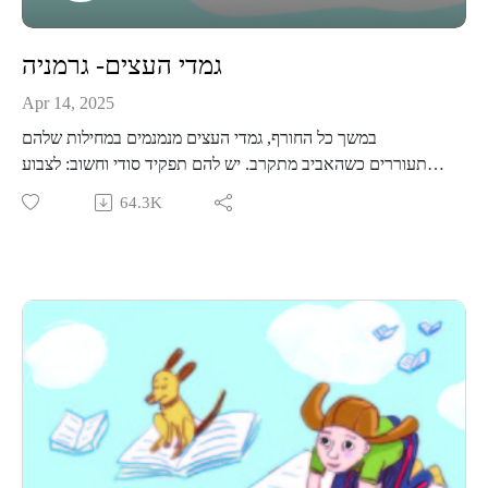
גמדי העצים- גרמניה
Apr 14, 2025
במשך כל החורף, גמדי העצים מנמנמים במחילות שלהם
ומתעוררים כשהאביב מתקרב. יש להם תפקיד סודי וחשוב: לצבוע
את הטבע בשלל צבעים לכבוד האביב! אבל סבא אריק הגמד הזקן,
64.3K
ישן כל כך עמוק ולא התעורר בזמן… האביב הגיע, והיער בלי
צבעים… שלושת גמדי העצים הקטנים- אוטו, אלקה ולילי –
יוצאים למשימה סודית ומופלאה: לצבוע את הטבע לפני שהשמש
תזרח, ובני האדם יתעוררו… האם יצליחו לשתף פעולה ולהציל את
האביב?
אגדה עליזה על גמדים, פרפרים ורעיונות יצירתיים בשלל צבעים!
מוזמנים לפגוש אותנו פנים מול פנים בפודקאסט לייב במרכז ענב
בתל אביב, קישור לכרטיסים-
https://www.goshow.co.il/pages/minisite/596