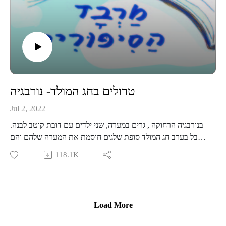
קבוצת וואטסאפ שקטה לעוד תכנים, סיפורים, וסודות מאחורי
הקלעים-
https://chat.whatsapp.com/KjBmA8KGvjAJmS6sxakdpX
טרולים בחג המולד- נורבגיה
Jul 2, 2022
בנורבגיה הרחוקה , גרים במערה, שני ילדים עם דובת קוטב לבנה.
אבל בערב חג המולד סופת שלגים חוסמת את המערה שלהם והם
נאלצים למצוא מחסה חדש. הם עוברים מבית לבית אבל אף אחד
118.1K
לא מוכן להכניס אותם לביתו. רגע לפני שהם קופאים מקור מגיע
מגנוס הזקן ואוסף אותם לביתו. מגנוס מספר להם על טרולים נבזיים
שהורסים לו את חג המולד בכל שנה. אינגאיד והאנס מחליטים
ללמד את הטרולים לקח ולהחזיר לזקן טוב הלב, את קסם חג
Load More
המולד. אגדה עם נורבגית על עזרה הדדית וקסם חג המולד!