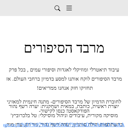
מרבד הסיפורים
עיבוד תיאטרלי ומוזיקלי לאגדות וסיפורי עמים , בכל פרק
מרבד הסיפורים לוקח אותנו למסע בדמיון ברחבי העולם. אז
תחזיקו חזק אנחנו ממריאים!
לחוברת הדמיון של מרבד הסיפורים- מתנה חינמית למאזיני
יוצרת ראשית, כותבת, במאית ושחקנית: יערה רשף נהור
הפודקאסט! כנסו לקישור-
מוסיקה מקורית, עיבודים וניהול מוסיקלי: טל בלכרוביץ’
בהשתתפות: הילה סורג’ון, יערה רשף נהור, ניר רון, ערן מור,
hor.ravpage.co.il/%D7%97%D7%95%D7%91%D7%A8%D7%AA