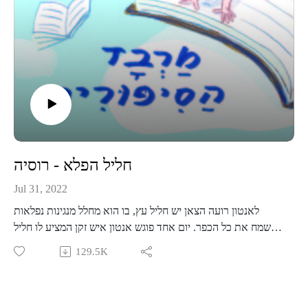
הקלעים-
https://chat.whatsapp.com/KjBmA8KGvjAJmS6sxakdpX
חליל הפלא - רוסיה
Jul 31, 2022
לאנטון רועה הצאן יש חליל עץ, בו הוא מחלל מנגינות נפלאות
ומשמח את כל הכפר. יום אחד פוגש אנטון איש זקן המציע לו חליל
פלא עשוי זהב שאינו מנגן, בתמורה לחליל העץ. אנטון לוקח את
129.5K
חליל הפלא ומבקש להפוך לאיש העשיר ביותר ברוסיה. עוברות
השנים ואנטון הופך לאיש כעוס וממורמר, רופאים רבים מנסים
למצוא תרופה למחלתו המסתורית אך לשווא. יום אחד מגיע