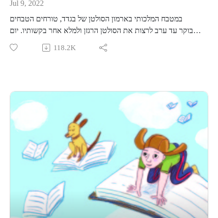
Jul 9, 2022
במטבח המלכותי בארמון הסולטן של בגדד, טורחים הטבחים
מבוקר עד ערב לרצות את הסולטן הרגזן ולמלא אחר בקשותיו. יום
אחד ביקש הסולטן תבשיל חצילים ממולאים לארוחת הצהריים.
118.2K
עלי נער המטבח הכין לסולטן תבשיל ממולאים וחיכה בצפייה
לשמוע מה חשב הסולטן על תבשילו. טעם הסולטן את התבשיל
ומיד ביקש לזמן אליו את האיש שהכין את התבשיל בטענה
שהטעם אחר. שמועה התפשטה בארמון שהסולטן כמעט נחנק
מהתבשיל המגעיל שהוגש לו. שמע זאת עלי המסכן וברח מבוהל
מהארמון. שומרי הארמון תפסו את עלי והובילו אותו אל הסולטן.
כמה מופתע היה עלי לשמוע שאלה הממולאים הטעימים ביותר
שאכל הסולטן בחייו. הסולטן מינה את עלי לטבח הראשי בארמון,
והבטיח מעכשיו להגיד למשרתיו מדי פעם גם מילה טובה, שלא
תהיה שוב אי הבנה... אגדה טעימה על כוחה של מילה טובה
מוזמנים לפגוש אותנו פנים מול פנים בפודקאסט לייב במרכז ענב
בתל אביב, קישור לכרטיסים-
https://www.goshow.co.il/pages/minisite/596