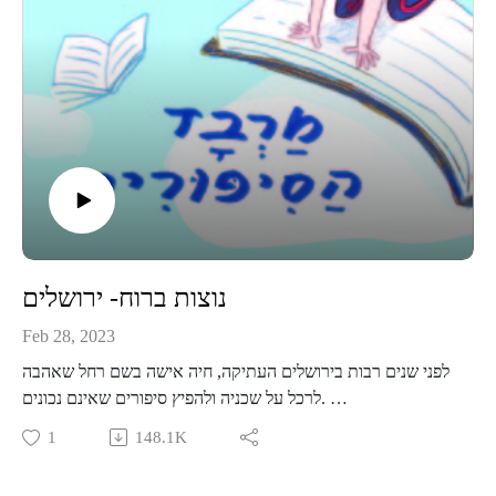
קבוצת וואטסאפ שקטה לעוד תכנים, סיפורים, וסודות מאחורי
הקלעים-
https://chat.whatsapp.com/KjBmA8KGvjAJmS6sxakdpX
נוצות ברוח- ירושלים
Feb 28, 2023
לפני שנים רבות בירושלים העתיקה, חיה אישה בשם רחל שאהבה
לרכל על שכניה ולהפיץ סיפורים שאינם נכונים.
יום אחד הפיצה שמועה שגברת לאה, השכנה שלה, גונבת
1
148.1K
מהמכולת. השמועה התפשטה ברחובות ירושלים ופגעה בשמה
הטוב של לאה.