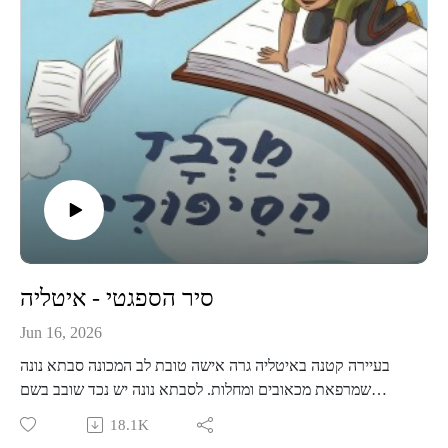
בתל אביב, קישור לכרטיסים-
https://www.goshow.co.il/pages/minisite/596
קבוצת וואטסאפ שקטה לעוד תכנים, סיפורים, וסודות מאחורי
הקלעים-
https://chat.whatsapp.com/KjBmA8KGvjAJmS6sxakdpX
סיר הספגטי - איטליה
Jun 16, 2026
בעיירה קטנה באיטליה גרה אישה טובת לב המכונה סבתא נונה
שמרפאת מכאובים ומחלות. לסבתא נונה יש נכד שובב בשם
אנטוניו, שחולם להיות חשוב ומפורסם ברחבי העיר. ערב אחד,
18.1K
מגלה אנטוניו את הסוד הגדול של סבתא נונה- סיר פלאים שמכין